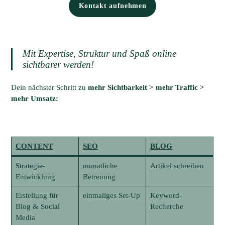
Kontakt aufnehmen
Mit Expertise, Struktur und Spaß online
sichtbarer werden!
Dein nächster Schritt zu
mehr Sichtbarkeit > mehr Traffic >
mehr Umsatz:
CONTENT
SEO
BLOG
Strategie-
monatliche
Artikel schreiben
Entwicklung
Betreuung
Erstellung für
einmaliges Set-Up
Keyword-
Blog & Social
Recherche
Media