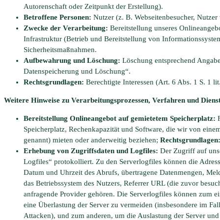
Autorenschaft oder Zeitpunkt der Erstellung).
Betroffene Personen:
Nutzer (z. B. Webseitenbesucher, Nutzer 
Zwecke der Verarbeitung:
Bereitstellung unseres Onlineangebo
Infrastruktur (Betrieb und Bereitstellung von Informationssyst
Sicherheitsmaßnahmen.
Aufbewahrung und Löschung:
Löschung entsprechend Angaben
Datenspeicherung und Löschung“.
Rechtsgrundlagen:
Berechtigte Interessen (Art. 6 Abs. 1 S. 1 l
Weitere Hinweise zu Verarbeitungsprozessen, Verfahren und Diens
Bereitstellung Onlineangebot auf gemietetem Speicherplatz:
Speicherplatz, Rechenkapazität und Software, die wir von ein
genannt) mieten oder anderweitig beziehen;
Rechtsgrundlagen
Erhebung von Zugriffsdaten und Logfiles:
Der Zugriff auf un
Logfiles“ protokolliert. Zu den Serverlogfiles können die Adr
Datum und Uhrzeit des Abrufs, übertragene Datenmengen, Meldu
das Betriebssystem des Nutzers, Referrer URL (die zuvor besuch
anfragende Provider gehören. Die Serverlogfiles können zum ei
eine Überlastung der Server zu vermeiden (insbesondere im Fa
Attacken), und zum anderen, um die Auslastung der Server und ih