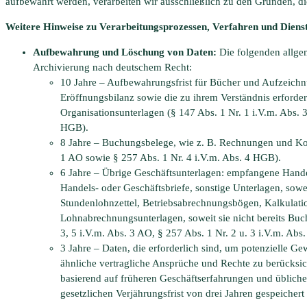
aufbewahrt werden, verarbeiten wir ausschließlich zu den Gründen, di
Weitere Hinweise zu Verarbeitungsprozessen, Verfahren und Diens
Aufbewahrung und Löschung von Daten:
Die folgenden allge
Archivierung nach deutschem Recht:
10 Jahre – Aufbewahrungsfrist für Bücher und Aufzeichnu
Eröffnungsbilanz sowie die zu ihrem Verständnis erforde
Organisationsunterlagen (§ 147 Abs. 1 Nr. 1 i.V.m. Abs. 
HGB).
8 Jahre – Buchungsbelege, wie z. B. Rechnungen und Kos
1 AO sowie § 257 Abs. 1 Nr. 4 i.V.m. Abs. 4 HGB).
6 Jahre – Übrige Geschäftsunterlagen: empfangene Hande
Handels- oder Geschäftsbriefe, sonstige Unterlagen, sowe
Stundenlohnzettel, Betriebsabrechnungsbögen, Kalkulati
Lohnabrechnungsunterlagen, soweit sie nicht bereits Buc
3, 5 i.V.m. Abs. 3 AO, § 257 Abs. 1 Nr. 2 u. 3 i.V.m. Abs
3 Jahre – Daten, die erforderlich sind, um potenzielle G
ähnliche vertragliche Ansprüche und Rechte zu berücksi
basierend auf früheren Geschäftserfahrungen und übliche
gesetzlichen Verjährungsfrist von drei Jahren gespeicher