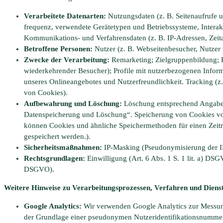
Verarbeitete Datenarten:
Nutzungsdaten (z. B. Seitenaufrufe u
frequenz, verwendete Gerätetypen und Betriebssysteme, Interak
Kommunikations- und Verfahrensdaten (z. B. IP-Adressen, Zeita
Betroffene Personen:
Nutzer (z. B. Webseitenbesucher, Nutzer 
Zwecke der Verarbeitung:
Remarketing; Zielgruppenbildung; R
wiederkehrender Besucher); Profile mit nutzerbezogenen Informa
unseres Onlineangebotes und Nutzerfreundlichkeit. Tracking (z.
von Cookies).
Aufbewahrung und Löschung:
Löschung entsprechend Angaben
Datenspeicherung und Löschung“. Speicherung von Cookies von
können Cookies und ähnliche Speichermethoden für einen Zeit
gespeichert werden.).
Sicherheitsmaßnahmen:
IP-Masking (Pseudonymisierung der I
Rechtsgrundlagen:
Einwilligung (Art. 6 Abs. 1 S. 1 lit. a) DSGVO
DSGVO).
Weitere Hinweise zu Verarbeitungsprozessen, Verfahren und Diens
Google Analytics:
Wir verwenden Google Analytics zur Messun
der Grundlage einer pseudonymen Nutzeridentifikationsnummer.