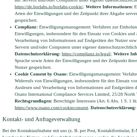
https://de.borlabs.io/borlabs-cookie/
.
Weitere Informationen:
E
Arten der Einwilligungen und der Zeitpunkt ihrer Abgabe serve
gespeichert.
Complianz:
Einwilligungsmanagement: Verfahren zur Einholung
Einwilligungen, insbesondere für den Einsatz von Cookies und
Verarbeitung von Informationen auf Endgeräten der Nutzer sow
Servern und/oder Computern unter eigener datenschutzrechtlich
Datenschutzerklärung:
https://complianz.io/legal/
.
Weitere In
Sprache sowie Arten der Einwilligungen und der Zeitpunkt ihre
Nutzer gespeichert.
Cookie Consent by Osano:
Einwilligungsmanagement: Verfahre
Widerrufs von Einwilligungen, insbesondere für den Einsatz v
Auslesen und Verarbeitung von Informationen auf Endgeräten d
Osano International Compliance Services Limited, 25/28 North
Rechtsgrundlagen:
Berechtigte Interessen (Art. 6 Abs. 1 S. 1 l
https://www.osano.com/cookieconsent
.
Datenschutzerklärung:
Kontakt- und Anfrageverwaltung
Bei der Kontaktaufnahme mit uns (z. B. per Post, Kontaktformular, E