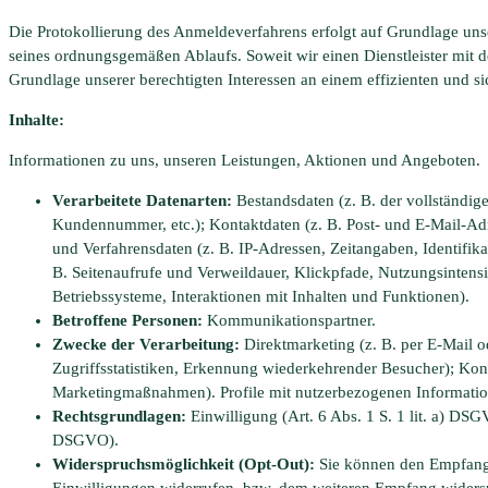
Die Protokollierung des Anmeldeverfahrens erfolgt auf Grundlage un
seines ordnungsgemäßen Ablaufs. Soweit wir einen Dienstleister mit d
Grundlage unserer berechtigten Interessen an einem effizienten und s
Inhalte:
Informationen zu uns, unseren Leistungen, Aktionen und Angeboten.
Verarbeitete Datenarten:
Bestandsdaten (z. B. der vollständi
Kundennummer, etc.); Kontaktdaten (z. B. Post- und E-Mail-A
und Verfahrensdaten (z. B. IP-Adressen, Zeitangaben, Identifik
B. Seitenaufrufe und Verweildauer, Klickpfade, Nutzungsintens
Betriebssysteme, Interaktionen mit Inhalten und Funktionen).
Betroffene Personen:
Kommunikationspartner.
Zwecke der Verarbeitung:
Direktmarketing (z. B. per E-Mail o
Zugriffsstatistiken, Erkennung wiederkehrender Besucher); Ko
Marketingmaßnahmen). Profile mit nutzerbezogenen Information
Rechtsgrundlagen:
Einwilligung (Art. 6 Abs. 1 S. 1 lit. a) DSGVO
DSGVO).
Widerspruchsmöglichkeit (Opt-Out):
Sie können den Empfang u
Einwilligungen widerrufen, bzw. dem weiteren Empfang widers