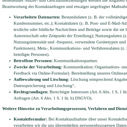
bestehender Nutzer- und Geschäftsbeziehungen werden die Angaben de
Beantwortung der Kontaktanfragen und etwaiger angefragter Maßnahme
Verarbeitete Datenarten:
Bestandsdaten (z. B. der vollständi
Kundennummer, etc.); Kontaktdaten (z. B. Post- und E-Mail-Adr
textliche oder bildliche Nachrichten und Beiträge sowie die sie
Autorenschaft oder Zeitpunkt der Erstellung); Nutzungsdaten (z
Nutzungsintensität und -frequenz, verwendete Gerätetypen und 
Funktionen). Meta-, Kommunikations- und Verfahrensdaten (z. 
beteiligte Personen).
Betroffene Personen:
Kommunikationspartner.
Zwecke der Verarbeitung:
Kommunikation; Organisations- und
Feedback via Online-Formular). Bereitstellung unseres Onlinea
Aufbewahrung und Löschung:
Löschung entsprechend Angaben
Datenspeicherung und Löschung“.
Rechtsgrundlagen:
Berechtigte Interessen (Art. 6 Abs. 1 S. 1 l
Anfragen (Art. 6 Abs. 1 S. 1 lit. b) DSGVO).
Weitere Hinweise zu Verarbeitungsprozessen, Verfahren und Diens
Kontaktformular:
Bei Kontaktaufnahme über unser Kontaktfo
verarbeiten wir die uns übermittelten personenbezogenen Date