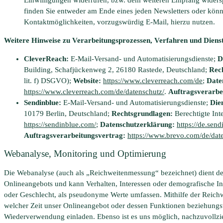
finden Sie entweder am Ende eines jeden Newsletters oder kön
Kontaktmöglichkeiten, vorzugswürdig E-Mail, hierzu nutzen.
Weitere Hinweise zu Verarbeitungsprozessen, Verfahren und Diens
CleverReach:
E-Mail-Versand- und Automatisierungsdienste;
D
Building, Schafjückenweg 2, 26180 Rastede, Deutschland;
Rec
lit. f) DSGVO);
Website:
https://www.cleverreach.com/de
;
Date
https://www.cleverreach.com/de/datenschutz/
.
Auftragsverarbe
Sendinblue:
E-Mail-Versand- und Automatisierungsdienste;
Die
10179 Berlin, Deutschland;
Rechtsgrundlagen:
Berechtigte Inte
https://sendinblue.com/
;
Datenschutzerklärung:
https://de.sen
Auftragsverarbeitungsvertrag:
https://www.brevo.com/de/date
Webanalyse, Monitoring und Optimierung
Die Webanalyse (auch als „Reichweitenmessung“ bezeichnet) dient d
Onlineangebots und kann Verhalten, Interessen oder demografische In
oder Geschlecht, als pseudonyme Werte umfassen. Mithilfe der Reich
welcher Zeit unser Onlineangebot oder dessen Funktionen beziehungsw
Wiederverwendung einladen. Ebenso ist es uns möglich, nachzuvollzi