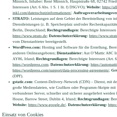
Münnich, Inhaber: René Münnich, Hauptstraße 68, 02742 Fried
Interessen (Art. 6 Abs. 1 S. 1 lit. f) DSGVO);
Website:
https://a
inkl.com/datenschutzinformationen/
.
Auftragsverarbeitungsve
STRATO:
Leistungen auf dem Gebiet der Bereitstellung von i
Dienstleistungen (z. B. Speicherplatz und/oder Rechenkapazität
Berlin, Deutschland;
Rechtsgrundlagen:
Berechtigte Interessen 
https://www.strato.de
;
Datenschutzerklärung:
https://www.strat
vom Dienstanbieter bereitgestellt.
WordPress.com:
Hosting und Software für die Erstellung, Bere
anderen Onlineangeboten;
Dienstanbieter:
Aut O’Mattic A8C Ir
AY86, Irland;
Rechtsgrundlagen:
Berechtigte Interessen (Art. 
https://wordpress.com
;
Datenschutzerklärung:
https://automatt
https://wordpress.com/support/data-processing-agreements/
.
Gru
(DPF).
gstatic.com:
Content-Delivery-Network (CDN) – Dienst, mit des
große Mediendateien, wie Grafiken oder Programm-Skripte mit Hi
verbundener Server, schneller und sicherer ausgeliefert werde
House, Barrow Street, Dublin 4, Irland;
Rechtsgrundlagen:
Bere
Website:
https://www.google.de/
.
Datenschutzerklärung:
https
Einsatz von Cookies