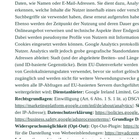
Daten, wie Namen oder E-Mail-Adressen. Sie dient dazu, Anal
erkennen, welche Inhalte die Nutzer innerhalb eines oder ver
Suchbegriffe sie verwendet haben, diese erneut aufgerufen hab
Ebenso werden der Zeitpunkt der Nutzung und deren Dauer gespe
Onlineangebot verweisen und technische Aspekte ihrer Endgerä
Dabei werden pseudonyme Profile von Nutzern mit Informatione
Cookies eingesetzt werden können. Google Analytics protokollie
Nutzer. Analytics stellt jedoch grobe geografische Standortdate
Adressen ableitet: Stadt (und der abgeleitete Breiten- und Läng
(und ID-basierte Gegenstücke). Beim EU-Datenverkehr werden di
von Geolokalisierungsdaten verwendet, bevor sie sofort gelöscht
zugänglich und werden nicht für weitere Verwendungszwecke g
werden alle IP-Abfragen auf EU-basierten Servern durchgeführt,
weitergeleitet wird;
Dienstanbieter:
Google Ireland Limited, Gor
Rechtsgrundlagen:
Einwilligung (Art. 6 Abs. 1 S. 1 lit. a) DS
https://marketingplatform.google.com/intl/de/about/analytics/
;
S
der IP-Adresse);
Datenschutzerklärung:
https://policies.googl
https://business.safety.google/adsprocessorterms/
;
Grundlage Dr
Widerspruchsmöglichkeit (Opt-Out):
Opt-Out-Plugin:
https:/
für die Darstellung von Werbeeinblendungen:
https://myadcente