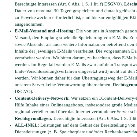
Berechtigte Interessen (Art. 6 Abs. 1 S. 1 lit. f) DSGVO).
Lösch
Dauer von maximal 30 Tagen gespeichert und danach gelöscht 
zu Beweiszwecken erforderlich ist, sind bis zur endgültigen Kl
ausgenommen.
E-Mail-Versand und -Hosting:
Die von uns in Anspruch geno
Versand, den Empfang sowie die Speicherung von E-Mails. Zu
sowie Absender als auch weitere Informationen betreffend den E-
Inhalte der jeweiligen E-Mails verarbeitet. Die vorgenannten
verarbeitet werden. Wir bitten darum, zu beachten, dass E-Mails 
werden. Im Regelfall werden E-Mails zwar auf dem Transportweg
Ende-Verschlüsselungsverfahren eingesetzt wird) nicht auf de
werden. Wir können daher für den Übertragungsweg der E-Ma
unserem Server keine Verantwortung übernehmen;
Rechtsgrun
DSGVO).
Content-Delivery-Network:
Wir setzen ein „Content-Delivery-
Hilfe Inhalte eines Onlineangebotes, insbesondere große Medie
regional verteilter und über das Internet verbundener Server sc
Rechtsgrundlagen:
Berechtigte Interessen (Art. 6 Abs. 1 S. 1 l
ALL-INKL:
Leistungen auf dem Gebiet der Bereitstellung von
Dienstleistungen (z. B. Speicherplatz und/oder Rechenkapazität