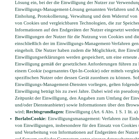
Lösung ein, bei der die Einwilligung der Nutzer zur Verwendu
Einwilligungs-Management-Lösung genannten Verfahren und Anbi
Einholung, Protokollierung, Verwaltung und dem Widerruf von 
von Cookies und vergleichbaren Technologien, die zur Speiche
Informationen auf den Endgeräten der Nutzer eingesetzt werde
Einwilligungen der Nutzer für die Nutzung von Cookies und di
einschließlich der im Einwilligungs-Management-Verfahren gen
eingeholt. Die Nutzer haben zudem die Möglichkeit, ihre Einwi
Einwilligungserklärungen werden gespeichert, um eine erneut
Einwilligung gemäß der gesetzlichen Anforderungen führen zu k
einem Cookie (sogenanntes Opt-In-Cookie) oder mittels vergle
spezifischen Nutzer oder dessen Gerät zuordnen zu können. So
Einwilligungs-Management-Diensten vorliegen, gelten folgende
Einwilligung beträgt bis zu zwei Jahre. Dabei wird ein pseudon
Zeitpunkt der Einwilligung, den Angaben zum Umfang der Einwi
und/oder Diensteanbieter) sowie Informationen über den Brows
wird;
Rechtsgrundlagen:
Einwilligung (Art. 6 Abs. 1 S. 1 lit. 
BorlabsCookie:
Einwilligungsmanagement: Verfahren zur Einho
von Einwilligungen, insbesondere für den Einsatz von Cookies
und Verarbeitung von Informationen auf Endgeräten der Nutzer
auf Servern und/oder Computern unter eigener datenschutzrecht