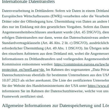
Internationale Datentransfers
Datenverarbeitung in Drittländern: Sofern wir Daten in einem Drittlan
Europäischen Wirtschaftsraums (EWR)) verarbeiten oder die Verarbe
Dritter oder der Offenlegung bzw. Übermittlung von Daten an andere P
dies nur im Einklang mit den gesetzlichen Vorgaben. Sofern das Daten
Angemessenheitsbeschlusses anerkannt wurde (Art. 45 DSGVO), dient 
erfolgen Datentransfers nur dann, wenn das Datenschutzniveau anderwe
Standardvertragsklauseln (Art. 46 Abs. 2 lit. c) DSGVO), ausdrückliche
erforderlicher Übermittlung (Art. 49 Abs. 1 DSGVO). Im Übrigen teile
den einzelnen Anbietern aus dem Drittland mit, wobei die Angemessen
Informationen zu Drittlandtransfers und vorliegenden Angemessenhe
Kommission entnommen werden:
https://commission.europa.eu/law/la
protection_en?prefLang=de.
Im Rahmen des sogenannten „Data Priva
Datenschutzniveau ebenfalls für bestimmte Unternehmen aus den U
10.07.2023 als sicher anerkannt. Die Liste der zertifizierten Untern
Sie der Website des Handelsministeriums der USA unter
https://www.
informieren Sie im Rahmen der Datenschutzhinweise, welche von uns 
Framework zertifiziert sind.
Allgemeine Informationen zur Datenspeicherung und Lö