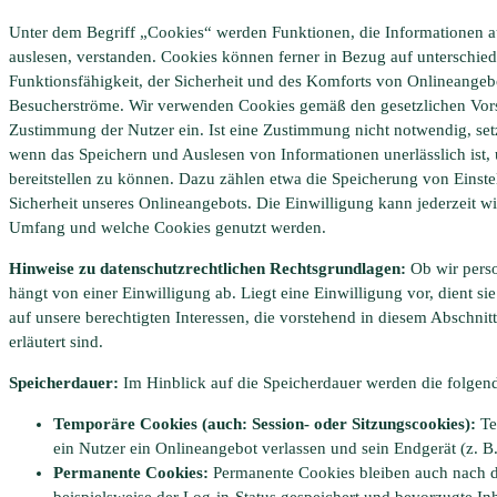
Unter dem Begriff „Cookies“ werden Funktionen, die Informationen a
auslesen, verstanden. Cookies können ferner in Bezug auf unterschie
Funktionsfähigkeit, der Sicherheit und des Komforts von Onlineangeb
Besucherströme. Wir verwenden Cookies gemäß den gesetzlichen Vorsch
Zustimmung der Nutzer ein. Ist eine Zustimmung nicht notwendig, setze
wenn das Speichern und Auslesen von Informationen unerlässlich ist,
bereitstellen zu können. Dazu zählen etwa die Speicherung von Einstel
Sicherheit unseres Onlineangebots. Die Einwilligung kann jederzeit w
Umfang und welche Cookies genutzt werden.
Hinweise zu datenschutzrechtlichen Rechtsgrundlagen:
Ob wir pers
hängt von einer Einwilligung ab. Liegt eine Einwilligung vor, dient s
auf unsere berechtigten Interessen, die vorstehend in diesem Abschni
erläutert sind.
Speicherdauer:
Im Hinblick auf die Speicherdauer werden die folgen
Temporäre Cookies (auch: Session- oder Sitzungscookies):
Te
ein Nutzer ein Onlineangebot verlassen und sein Endgerät (z. B
Permanente Cookies:
Permanente Cookies bleiben auch nach d
beispielsweise der Log-in-Status gespeichert und bevorzugte In