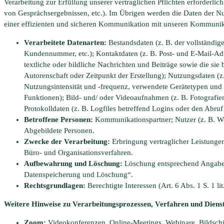
Verarbeitung zur Erfüllung unserer vertraglichen Pflichten erforderlich
von Gesprächsergebnissen, etc.). Im Übrigen werden die Daten der Nu
einer effizienten und sicheren Kommunikation mit unseren Kommunika
Verarbeitete Datenarten:
Bestandsdaten (z. B. der vollständi
Kundennummer, etc.); Kontaktdaten (z. B. Post- und E-Mail-Adr
textliche oder bildliche Nachrichten und Beiträge sowie die sie
Autorenschaft oder Zeitpunkt der Erstellung); Nutzungsdaten (z
Nutzungsintensität und -frequenz, verwendete Gerätetypen und 
Funktionen); Bild- und/ oder Videoaufnahmen (z. B. Fotografi
Protokolldaten (z. B. Logfiles betreffend Logins oder den Abruf
Betroffene Personen:
Kommunikationspartner; Nutzer (z. B. We
Abgebildete Personen.
Zwecke der Verarbeitung:
Erbringung vertraglicher Leistungen
Büro- und Organisationsverfahren.
Aufbewahrung und Löschung:
Löschung entsprechend Angaben
Datenspeicherung und Löschung“.
Rechtsgrundlagen:
Berechtigte Interessen (Art. 6 Abs. 1 S. 1 l
Weitere Hinweise zu Verarbeitungsprozessen, Verfahren und Diens
Zoom:
Videokonferenzen, Online-Meetings, Webinare, Bildschi